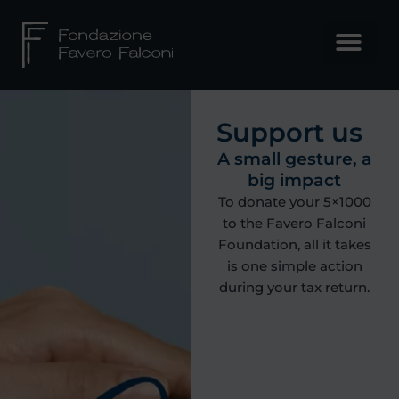
Skip
to
content
Support us
A small gesture, a
big impact
To donate your 5×1000
to the Favero Falconi
Foundation, all it takes
is one simple action
during your tax return.