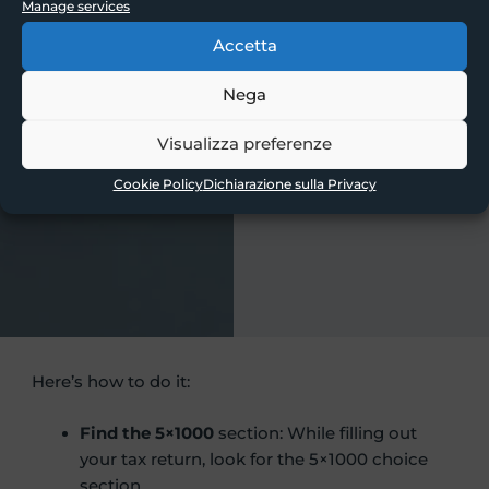
Manage services
Accetta
Nega
Visualizza preferenze
Cookie Policy
Dichiarazione sulla Privacy
Here’s how to do it:
Find the 5×1000
section: While filling out
your tax return, look for the 5×1000 choice
section.